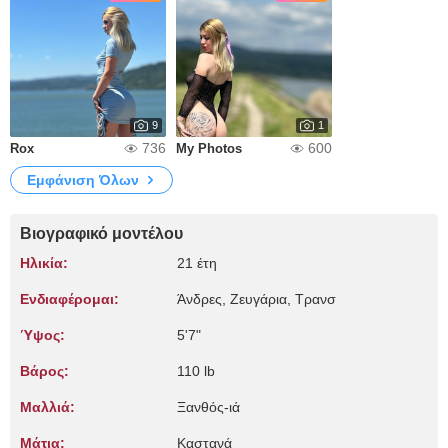
9
1
736
600
Rox
My Photos
Εμφάνιση Όλων
Βιογραφικό μοντέλου
Ηλικία:
21 έτη
Ενδιαφέρομαι:
Άνδρες, Zευγάρια, Τρανσ
Ύψος:
5'7"
Βάρος:
110 lb
Μαλλιά:
Ξανθός-ιά
Μάτια:
Καστανά