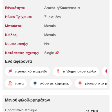
Εθνικότητα:
Λευκός-ή/Καυκάσιος-α
Ηβικό Τρίχωμα:
Ξυρισμένο
Μπούστο:
Μεσαίο
Κώλος:
Μεσαίο
Νυμφομανής:
Ναι
Κατάσταση σχέσης:
Single
Ενδιαφέροντα
πρωκτικό παιχνίδι
πήδημα στον κώλο
πίπα
σόου με κάμερες
χύσιμο στο μου
Μενού φιλοδωρημάτων
Προσωπικό Μήνυμα
11 TKN