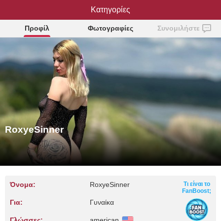
RoxyeSinner
Κατηγορίες
Προφίλ
Φωτογραφίες
Συνομιλήστε
RoxyeSinner
Όνομα:
RoxyeSinner
Τι είναι το
FanBoost;
Για:
Γυναίκα
Γλώσσες:
american