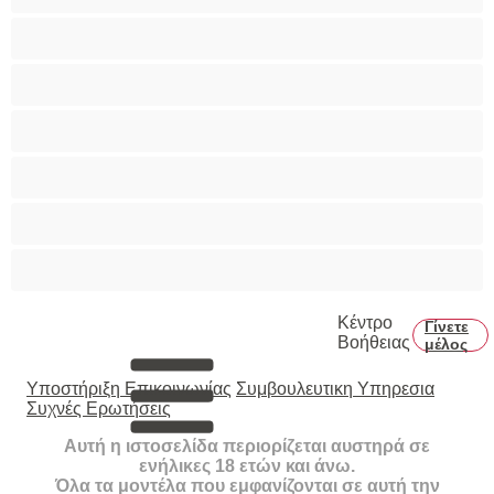
Πρωκτικό
Τεράστια Βυζιά
Τριχωτό μουνάκι
Φετίχ
Φοιτήτριες
Χυσίματα
Κέντρο
Γίνετε
Βοήθειας
μέλος
Υποστήριξη Επικοινωνίας
Συμβουλευτικη Υπηρεσια
Συχνές Ερωτήσεις
Αυτή η ιστοσελίδα περιορίζεται αυστηρά σε
ενήλικες 18 ετών και άνω.
Όλα τα μοντέλα που εμφανίζονται σε αυτή την