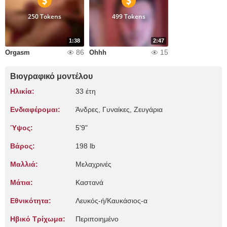
250 Tokens
499 Tokens
1:38
2:47
86
15
Orgasm
Ohhh
Βιογραφικό μοντέλου
Ηλικία:
33 έτη
Ενδιαφέρομαι:
Άνδρες, Γυναίκες, Zευγάρια
Ύψος:
5'9"
Βάρος:
198 lb
Μαλλιά:
Μελαχρινές
Μάτια:
Καστανά
Εθνικότητα:
Λευκός-ή/Καυκάσιος-α
Ηβικό Τρίχωμα:
Περιποιημένο