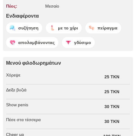
Πέος:
Μεσαίο
Ενδιαφέροντα
συζήτηση
με το χέρι
πείραγμα
απολαμβάνοντας
γδύσιμο
Μενού φιλοδωρημάτων
Χόρεψε
25 TKN
Δείξε βυζιά
25 TKN
Show penis
30 TKN
Πέσε στα τέσσερα
30 TKN
Cheer up