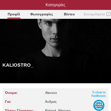
KALIOSTRO_
Κατηγορίες
Προφίλ
Φωτογραφίες
Βίντεο
Συνομιλήστε
KALIOSTRO_
Όνομα:
Alexxxx
Τι είναι το
FanBoost;
Για:
Άνδρας
Τόπος Γέννησης:
Poland, Warsaw