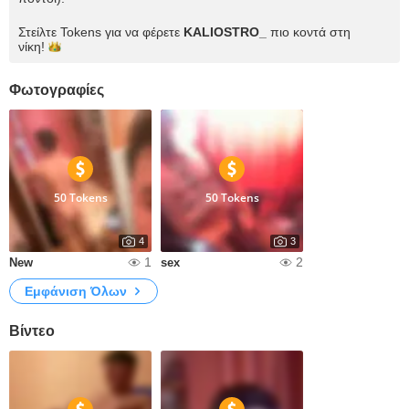
Στείλτε Tokens για να φέρετε
KALIOSTRO_
πιο κοντά στη
νίκη!
Φωτογραφίες
50 Tokens
50 Tokens
4
3
1
2
New
sex
Εμφάνιση Όλων
Βίντεο