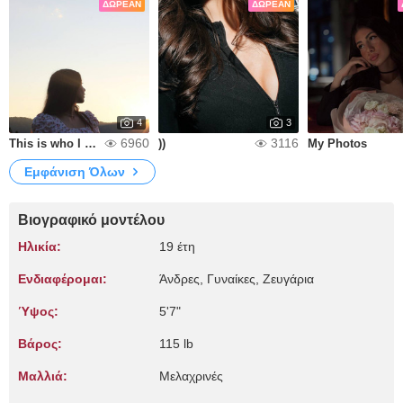
ΔΩΡΕΆΝ
ΔΩΡΕΆΝ
4
3
6960
3116
This is who I am))
))
My Photos
Εμφάνιση Όλων
Βιογραφικό μοντέλου
Ηλικία:
19 έτη
Ενδιαφέρομαι:
Άνδρες, Γυναίκες, Zευγάρια
Ύψος:
5'7"
Βάρος:
115 lb
Μαλλιά:
Μελαχρινές