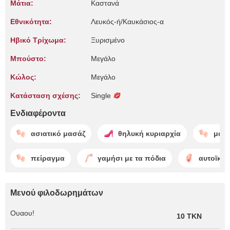
Μάτια:
Καστανά
Εθνικότητα:
Λευκός-ή/Καυκάσιος-α
Ηβικό Τρίχωμα:
Ξυρισμένο
Μπούστο:
Μεγάλο
Κώλος:
Μεγάλο
Κατάσταση σχέσης:
Single
Ενδιαφέροντα
ασιατικό μασάζ
θηλυκή κυριαρχία
μασ
πείραγμα
γαμήσι με τα πόδια
αυτοϊκα
Μενού φιλοδωρημάτων
Ουαου!
10 TKN