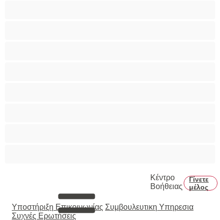
Παιχνίδια
Πορνοστάρ
Πρωκτικό
Τεράστια Βυζιά
Τριχωτό μουνάκι
Φετίχ
Φοιτήτριες
Χυσίματα
Κέντρο
Γίνετε
Βοήθειας
μέλος
Υποστήριξη Επικοινωνίας
Συμβουλευτικη Υπηρεσια
Συχνές Ερωτήσεις