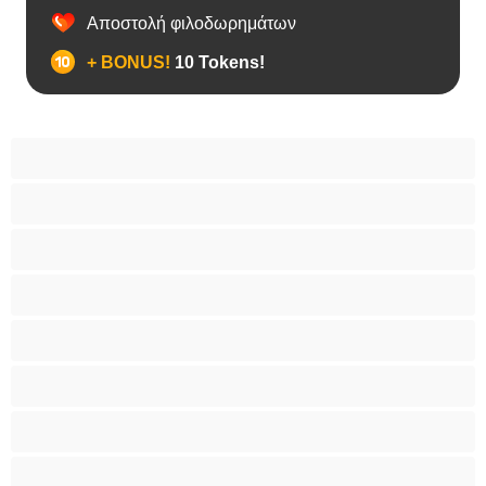
Αποστολή φιλοδωρημάτων
+ BONUS!
10 Tokens!
BBW
Έγκυες
Αράβισσες
Ασιάτισσες
Γιαγιάδες
Δεσίματα
Ενήλικες 18+
Ηλικιωμένες