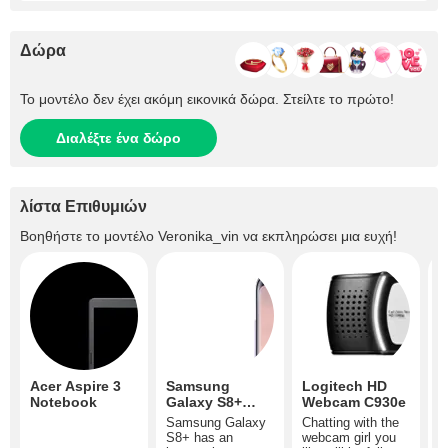
Δώρα
Το μοντέλο δεν έχει ακόμη εικονικά δώρα. Στείλτε το πρώτο!
Διαλέξτε ένα δώρο
λίστα Επιθυμιών
Βοηθήστε το μοντέλο
Veronika_vin
να εκπληρώσει μια ευχή!
Acer Aspire 3
Samsung
Logitech HD
T
Notebook
Galaxy S8+
Webcam C930e
N
64GB Orchid
H
Samsung Galaxy
Chatting with the
M
Gray
S8+ has an
webcam girl you
S