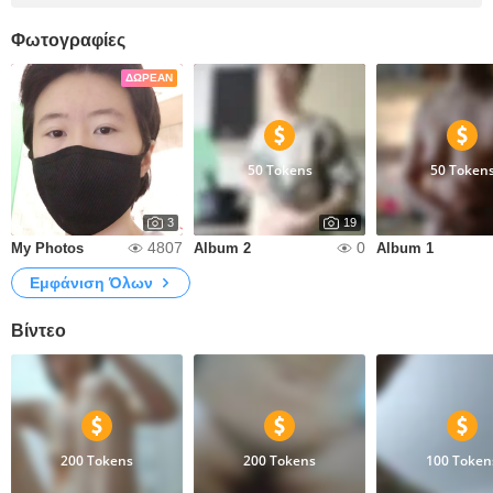
Φωτογραφίες
ΔΩΡΕΆΝ
50 Tokens
50 Token
3
19
4807
0
My Photos
Album 2
Album 1
Εμφάνιση Όλων
Βίντεο
200 Tokens
200 Tokens
100 Token