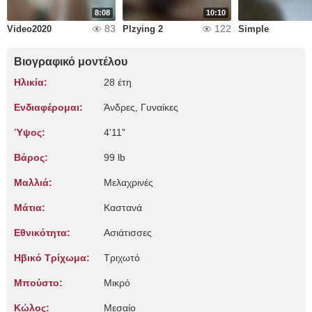
8:08
10:10
83
122
Video2020
Plzying 2
Simple
Βιογραφικό μοντέλου
Ηλικία:
28 έτη
Ενδιαφέρομαι:
Άνδρες, Γυναίκες
Ύψος:
4'11"
Βάρος:
99 lb
Μαλλιά:
Μελαχρινές
Μάτια:
Καστανά
Εθνικότητα:
Ασιάτισσες
Ηβικό Τρίχωμα:
Τριχωτό
Μπούστο:
Μικρό
Κώλος:
Μεσαίο