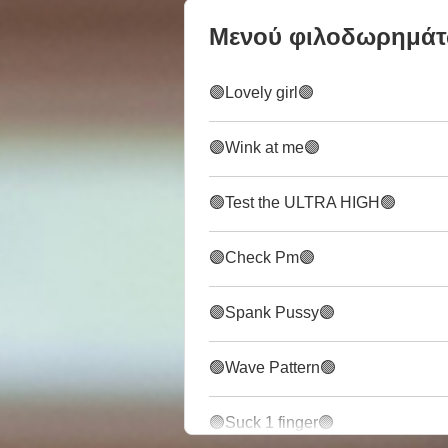
Μενού φιλοδωρημά
🟣Lovely girl🟣
🟣Wink at me🟣
🟢Test the ULTRA HIGH🟢
🟣Check Pm🟣
🟣Spank Pussy🟣
🟢Wave Pattern🟢
🟣Suck 1 finger🟣