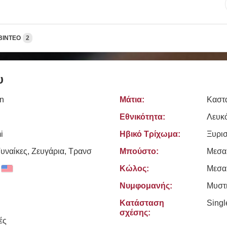
ΒΊΝΤΕΟ
2
υ
n
Μάτια:
Καστ
Εθνικότητα:
Λευκ
i
Ηβικό Τρίχωμα:
Ξυρι
υναίκες, Zευγάρια, Τρανσ
Μπούστο:
Μεσα
Κώλος:
Μεσα
Νυμφομανής:
Μυστ
Κατάσταση
Sing
σχέσης:
ές