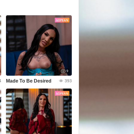
ΔΩΡΕΆΝ
9
Made To Be Desired
4
393
ΔΩΡΕΆΝ