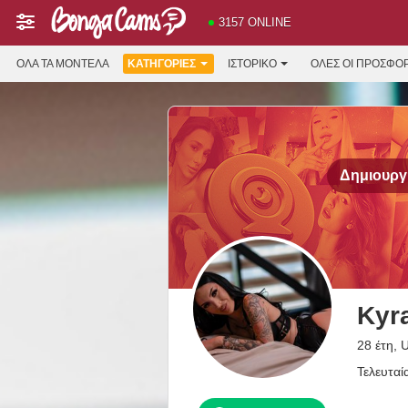
3157 ONLINE
ΌΛΑ ΤΑ ΜΟΝΤΈΛΑ
ΚΑΤΗΓΟΡΊΕΣ
ΙΣΤΟΡΙΚΌ
ΟΛΕΣ ΟΙ ΠΡΟΣΦΟ
Δημιουργή
Kyr
28 έτη, 
Τελευταί