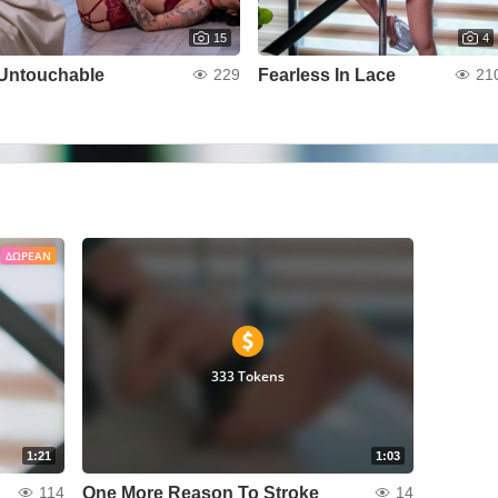
15
4
Untouchable
Fearless In Lace
229
21
ΔΩΡΕΆΝ
333 Tokens
1:21
1:03
One More Reason To Stroke
114
14