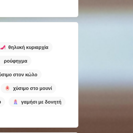
θηλυκή κυριαρχία
ρούφηγμα
ύσιμο στον κώλο
χύσιμο στο μουνί
ύ
γαμήσι με δονητή