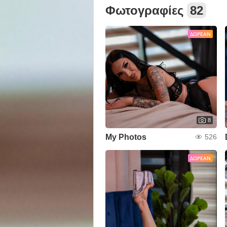
Φωτογραφίες
82
ΔΩΡΕΆΝ
8
My Photos
526
ΔΩΡΕΆΝ