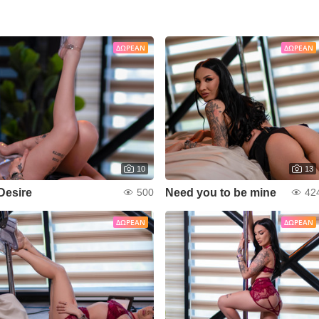
ΔΩΡΕΆΝ
ΔΩΡΕΆΝ
10
13
Desire
Need you to be mine
500
42
ΔΩΡΕΆΝ
ΔΩΡΕΆΝ