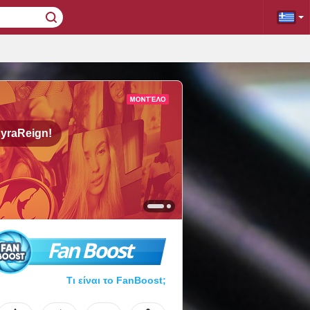
yraReign!
Fan Boost
Τι είναι το FanBoost;