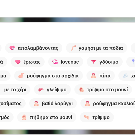
απολαμβάνοντας
γαμήσι με τα πόδια
ιά
έρωτας
lovense
γδύσιμο
γμα
ρούφηγμα στα αρχίδια
πίπα
χ
με το χέρι
γλείψιμο
τρίψιμο στο μουνί
χυσίματος
βαθύ λαρύγγι
ρούφηγμα καυλιο
σμός
πήδημα στο μουνί
τρίψιμο