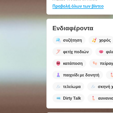
Προβολή όλων των βίντεο
Ενδιαφέροντα
συζήτηση
χορός
φετίχ ποδιών
φιλ
κατάποση
πείρα
παιχνίδι με δονητή
τελείωμα
σκηνή 
Dirty Talk
αυνανι