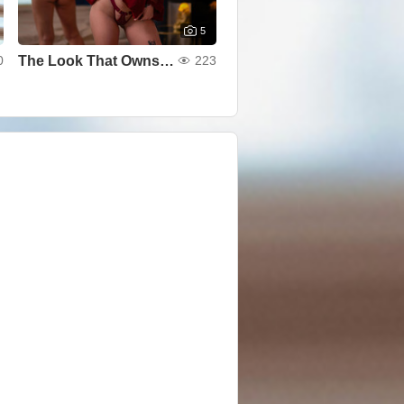
5
The Look That Owns You
0
223