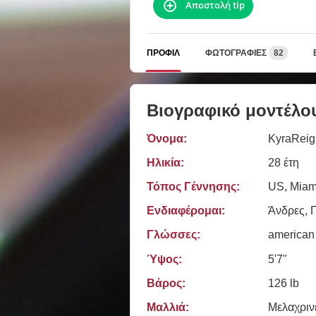
Αποστολή tip
ΠΡΟΦΊΛ
ΦΩΤΟΓΡΑΦΊΕΣ
82
Βιογραφικό μοντέλο
Όνομα:
KyraReig
Ηλικία:
28 έτη
Τόπος Γέννησης:
US, Miam
Ενδιαφέρομαι:
Άνδρες, Γ
Γλώσσες:
american
Ύψος:
5'7"
Βάρος:
126 lb
Μαλλιά:
Μελαχριν