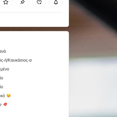
ανά
ός-ή/Καυκάσιος-α
σμένο
ίο
ίο
ικό
le