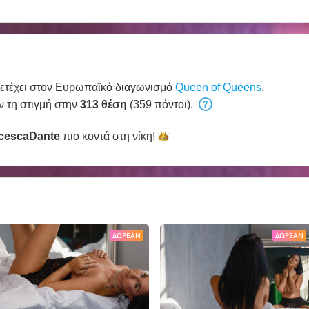
τέχει στον Ευρωπαϊκό διαγωνισμό
Queen of Queens
.
ν τη στιγμή στην
313 θέση
(359 πόντοι).
cescaDante
πιο κοντά στη
νίκη!
ΔΩΡΕΆΝ
ΔΩΡΕΆΝ