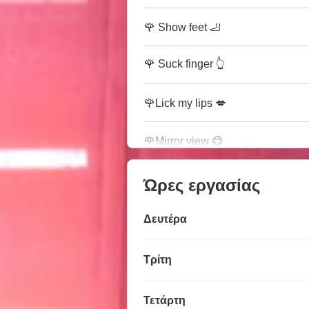
🌹 Show feet 🦶
🌹 Suck finger 👆
🌹Lick my lips 💋
🌹Mirror view 😋
Ώρες εργασίας
Δευτέρα
Τρίτη
Τετάρτη