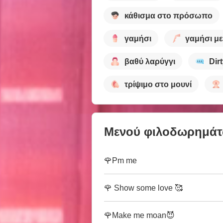
κάθισμα στο πρόσωπο
γαμήσι
γαμήσι με
βαθύ λαρύγγι
Dir
τρίψιμο στο μουνί
Μενού φιλοδωρημά
🌹Pm me
🌹 Show some love 🥰
🌹Make me moan😈