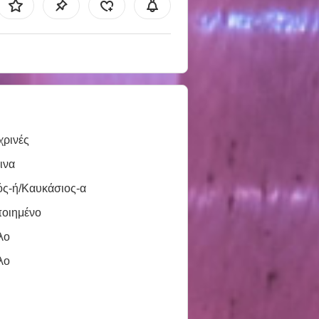
χρινές
ινα
ός-ή/Καυκάσιος-α
ποιημένο
λο
λο