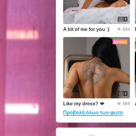
3
A bit of me for you :)
594
ΔΩΡΕΆΝ
3
Like my dress? 💋
569
Προβολή όλων των φωτο