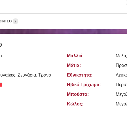
ΒΊΝΤΕΟ
2
υ
a
Μαλλιά:
Μελα
Μάτια:
Πράσ
υναίκες, Zευγάρια, Τρανσ
Εθνικότητα:
Λευκ
Ηβικό Τρίχωμα:
Περι
Μπούστο:
Μεγά
Κώλος:
Μεγά