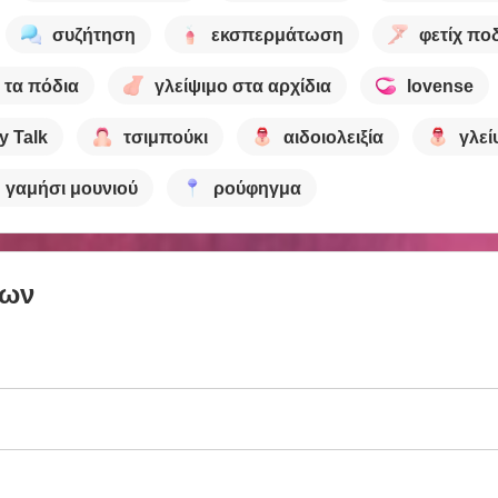
συζήτηση
εκσπερμάτωση
φετίχ πο
 τα πόδια
γλείψιμο στα αρχίδια
lovense
ty Talk
τσιμπούκι
αιδοιολειξία
γλεί
γαμήσι μουνιού
ρούφηγμα
των