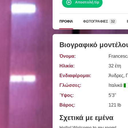
Αποστολή tip
ΠΡΟΦΊΛ
ΦΩΤΟΓΡΑΦΊΕΣ
32
Βιογραφικό μοντέλο
Όνομα:
Francesc
Ηλικία:
32 έτη
Ενδιαφέρομαι:
Άνδρες, Γ
Γλώσσες:
Ιταλικά
Ύψος:
5'3"
Βάρος:
121 lb
Σχετικά με εμένα
Hello! Welcome to my room!