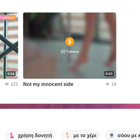
ΔΩΡΕΆΝ
33 Tokens
0:54
0:53
Not my innocent side
121
19
χρήση δονητή
με το χέρι
σόου με 