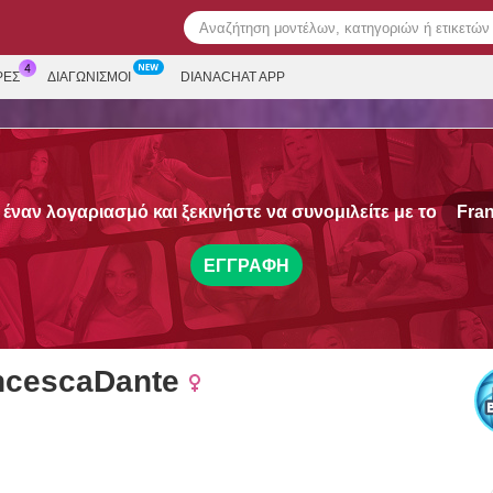
ΡΕΣ
ΔΙΑΓΩΝΙΣΜΟΊ
DIANACHAT APP
έναν λογαριασμό και ξεκινήστε να συνομιλείτε με το
Fra
ΕΓΓΡΑΦΉ
ncescaDante