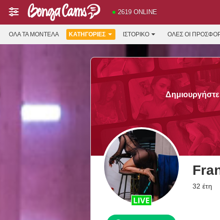
2619 ONLINE
ΌΛΑ ΤΑ ΜΟΝΤΈΛΑ
ΚΑΤΗΓΟΡΊΕΣ
ΙΣΤΟΡΙΚΌ
ΟΛΕΣ ΟΙ ΠΡΟΣΦΟ
Δημιουργήστε 
Fra
32 έτη