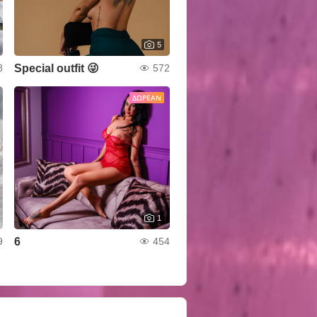
5
Special outfit 😜
8
572
ΔΩΡΕΆΝ
1
6
9
454