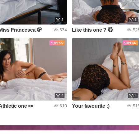
3
3
Miss Francesca 🫣
Like this one ? 😈
574
52
ΔΩΡΕΆΝ
ΔΩΡΕΆΝ
4
4
Athletic one 👀
Your favourite :)
610
51