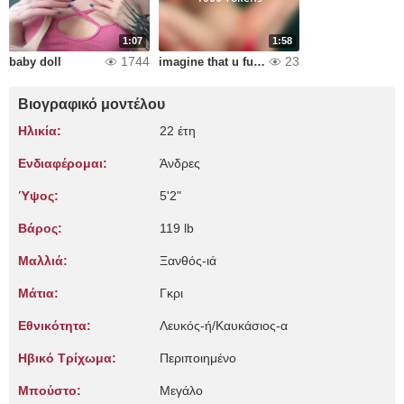
1:07
1:58
1744
23
baby doll
imagine that u fuck me
Βιογραφικό μοντέλου
Ηλικία:
22 έτη
Ενδιαφέρομαι:
Άνδρες
Ύψος:
5'2"
Βάρος:
119 lb
Μαλλιά:
Ξανθός-ιά
Μάτια:
Γκρι
Εθνικότητα:
Λευκός-ή/Καυκάσιος-α
Ηβικό Τρίχωμα:
Περιποιημένο
Μπούστο:
Μεγάλο