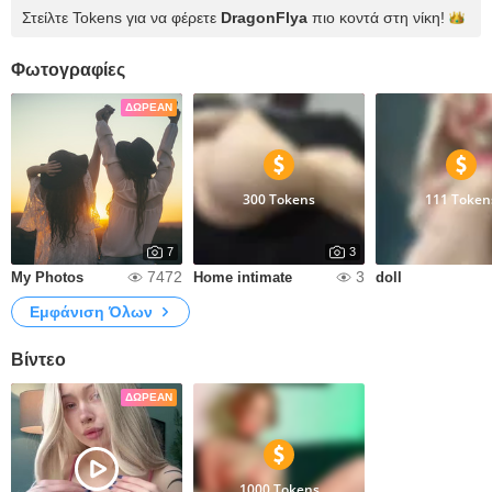
Στείλτε Tokens για να φέρετε
DragonFlya
πιο κοντά στη
νίκη!
Φωτογραφίες
ΔΩΡΕΆΝ
300 Tokens
111 Token
7
3
7472
3
My Photos
Home intimate
doll
Εμφάνιση Όλων
Βίντεο
ΔΩΡΕΆΝ
1000 Tokens