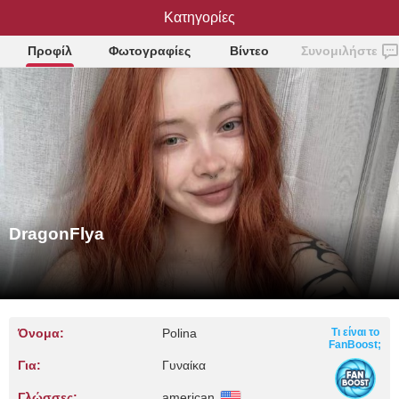
DragonFlya
Κατηγορίες
Προφίλ
Φωτογραφίες
Βίντεο
Συνομιλήστε
DragonFlya
Όνομα:
Polina
Τι είναι το
FanBoost;
Για:
Γυναίκα
Γλώσσες:
american