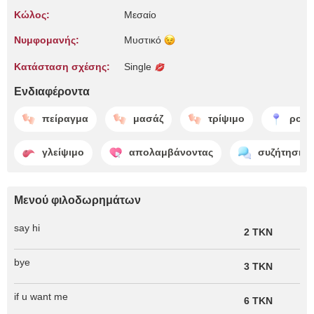
Κώλος:
Μεσαίο
Νυμφομανής:
Μυστικό
Κατάσταση σχέσης:
Single
Ενδιαφέροντα
πείραγμα
μασάζ
τρίψιμο
ρού
γλείψιμο
απολαμβάνοντας
συζήτηση
Μενού φιλοδωρημάτων
say hi
2 TKN
bye
3 TKN
if u want me
6 TKN