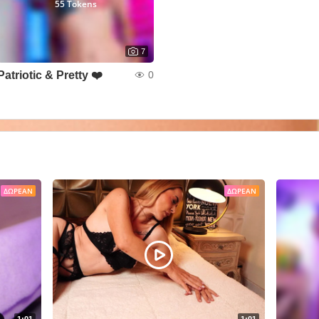
55 Tokens
7
Patriotic & Pretty ❤️
0
ΔΩΡΕΆΝ
ΔΩΡΕΆΝ
1:01
1:01