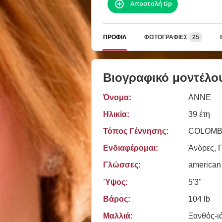
Αποστολή tip
ΠΡΟΦΊΛ
ΦΩΤΟΓΡΑΦΊΕΣ
25
Βιογραφικό μοντέλο
Όνομα:
ANNE
Ηλικία:
39 έτη
Τόπος Γέννησης:
COLOMB
Ενδιαφέρομαι:
Άνδρες, Γ
Γλώσσες:
american
Ύψος:
5'3"
Βάρος:
104 lb
Μαλλιά:
Ξανθός-ι