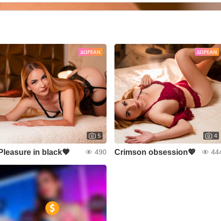
ΔΩΡΕΆΝ
ΔΩΡΕΆΝ
5
4
Pleasure in black🖤
Crimson obsession💖
490
44