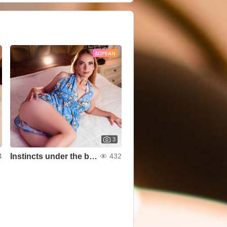
ΔΩΡΕΆΝ
3
Instincts under the blue💙
4
432