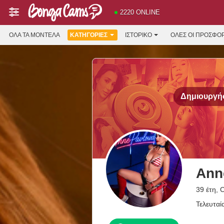
2220 ONLINE
ΌΛΑ ΤΑ ΜΟΝΤΈΛΑ
ΚΑΤΗΓΟΡΊΕΣ
ΙΣΤΟΡΙΚΌ
ΟΛΕΣ ΟΙ ΠΡΟΣΦΟ
Δημιουργήσ
Ann
39 έτη,
Τελευταί