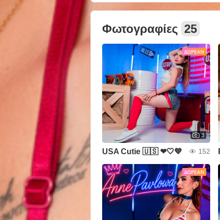
Φωτογραφίες
25
ΔΩΡΕΆΝ
3
USA Cutie 🇺🇸 ❤🤍💙
152
ΔΩΡΕΆΝ