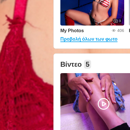
3
My Photos
406
Προβολή όλων των φωτο
Βίντεο
5