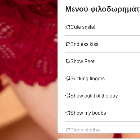
Μενού φιλοδωρημά
💥Cute smile!
💥Endless kiss
💥Show Feet
💥Sucking fingers
💥Show outfit of the day
💥Show my boobs
💥Pinch nipples