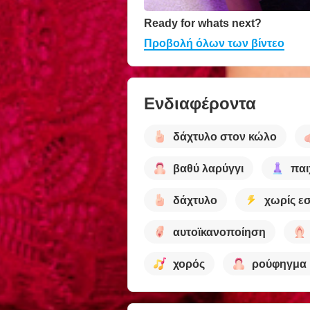
Ready for whats next?
Προβολή όλων των βίντεο
Ενδιαφέροντα
δάχτυλο στον κώλο
βαθύ λαρύγγι
παι
δάχτυλο
χωρίς ε
αυτοϊκανοποίηση
χορός
ρούφηγμα 