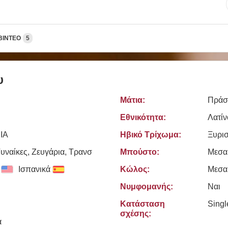
ΒΊΝΤΕΟ
5
υ
Μάτια:
Πράσ
Εθνικότητα:
Λατίν
IA
Ηβικό Τρίχωμα:
Ξυρι
υναίκες, Zευγάρια, Τρανσ
Μπούστο:
Μεσα
Ισπανικά
Κώλος:
Μεσα
Νυμφομανής:
Ναι
Κατάσταση
Sing
σχέσης:
ά