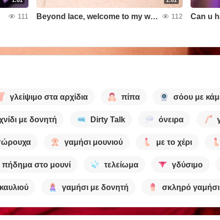
Beyond lace, welcome to my world
Can u h
111
112
γλείψιμο στα αρχίδια
πίπα
σόου με κάμ
χνίδι με δονητή
Dirty Talk
όνειρα
σώρουχα
γαμήσι μουνιού
με το χέρι
πήδημα στο μουνί
τελείωμα
γδύσιμο
καυλιού
γαμήσι με δονητή
σκληρό γαμήσι