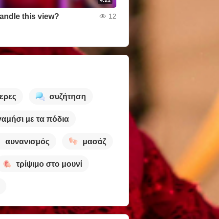
andle this view?
12
ερες
συζήτηση
γαμήσι με τα πόδια
αυνανισμός
μασάζ
τρίψιμο στο μουνί