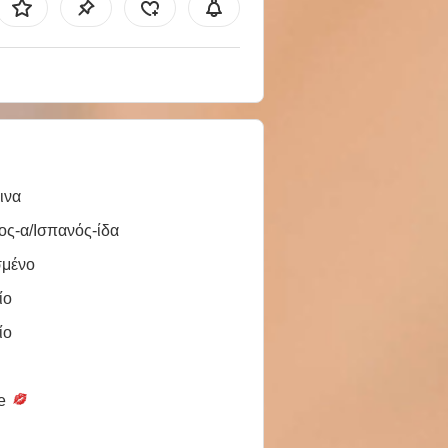
ινα
ος-α/Ισπανός-ίδα
σμένο
ίο
ίο
le